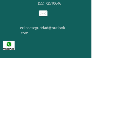
(55) 72510646
eclipseseguridad@outlook
.com
(55) 24124834
© 2021 Eclipse Seguridad
Valle de Chalco, Edo. de México
"Todas las imágenes,
nombres, marcas y
logotipos aqui
presentados son
Copyright © de sus
respectivos autores y son
utilizados con fines
informativos."