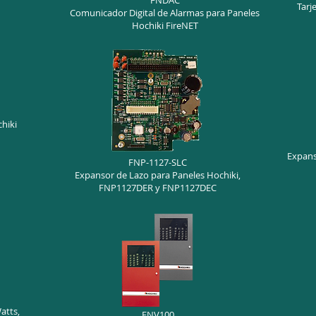
FNDAC
Tarj
Comunicador Digital de Alarmas para Paneles
Hochiki FireNET
chiki
Expans
FNP-1127-SLC
Expansor de Lazo para Paneles Hochiki,
FNP1127DER y FNP1127DEC
atts,
FNV100