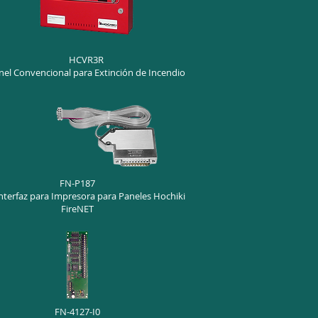
HCVR3R
nel Convencional para Extinción de Incendio
FN-P187
nterfaz para Impresora para Paneles Hochiki
FireNET
FN-4127-I0