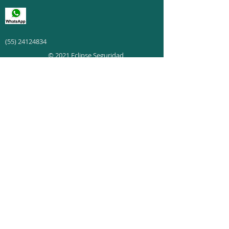
(55) 24124834
© 2021 Eclipse Seguridad
Valle de Chalco, Edo. de México
"Todas las imágenes,
nombres, marcas y
logotipos aqui
presentados son
Copyright © de sus
respectivos autores y son
utilizados con fines
informativos."