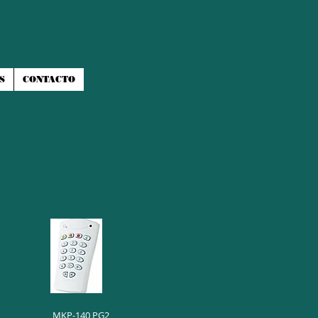
S
CONTACTO
MKP-140 PG2