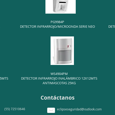
PG9984P
DETECTOR INFRARROJO/MICROONDA SERIE NEO
DET
WS4904PM
15MTS
DETECTOR INFRARROJO INALÁMBRICO 12X12MTS
ANTIMASCOTAS 25KG
Contáctanos
(55) 72510646
eclipseseguridad@outlook.com